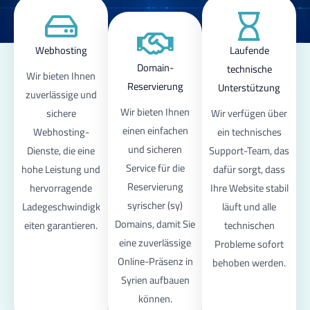
Webhosting
Laufende
Domain-
technische
Wir bieten Ihnen
Reservierung
Unterstützung
zuverlässige und
Wir bieten Ihnen
sichere
Wir verfügen über
einen einfachen
Webhosting-
ein technisches
und sicheren
Dienste, die eine
Support-Team, das
Service für die
hohe Leistung und
dafür sorgt, dass
Reservierung
hervorragende
Ihre Website stabil
syrischer (sy)
Ladegeschwindigk
läuft und alle
Domains, damit Sie
eiten garantieren.
technischen
eine zuverlässige
Probleme sofort
Online-Präsenz in
behoben werden.
Syrien aufbauen
können.