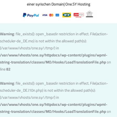
einer syrischen Domain| One.SY Hosting
Warning
: file_exists(): open_basedir restriction in effect. File(action-
scheduler-de_DE.mo) is not within the allowed path(s):
(/var/www/vhosts/one.sy/:/tmp/) in
/var/www/vhosts/one.sy/httpdocs/wp-content/plugins/wpml-
string-translation/classes/MO/Hooks/LoadTranslationFile.php
on
line
82
Warning
: file_exists(): open_basedir restriction in effect. File(action-
scheduler-de_DE.l10n.php) is not within the allowed path(s):
(/var/www/vhosts/one.sy/:/tmp/) in
/var/www/vhosts/one.sy/httpdocs/wp-content/plugins/wpml-
string-translation/classes/MO/Hooks/LoadTranslationFile.php
on